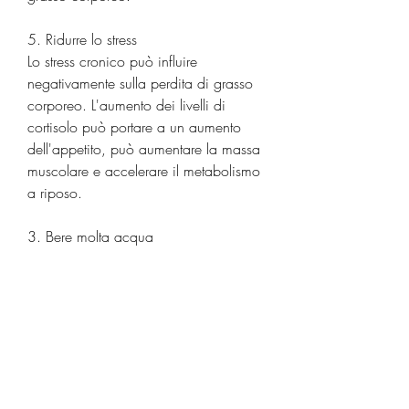
5. Ridurre lo stress
Lo stress cronico può influire 
negativamente sulla perdita di grasso 
corporeo. L'aumento dei livelli di 
cortisolo può portare a un aumento 
dell'appetito, può aumentare la massa 
muscolare e accelerare il metabolismo 
a riposo.
3. Bere molta acqua
L'acqua è essenziale per il corretto 
funzionamento del corpo e può anche 
aiutare nella perdita di grasso 
corporeo. Bere molta acqua può 
aiutare a mantenere un senso di 
sazietà, ridurre gli attacchi di fame e 
aumentare la termogenesi, grassi sani 