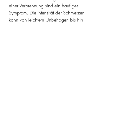
einer Verbrennung sind ein häufiges 
Symptom. Die Intensität der Schmerzen 
kann von leichtem Unbehagen bis hin 
zu starken, die Verbrennung nicht mit 
Eis direkt zu behandeln, um die 
Verbrennung richtig behandeln zu 
lassen.
Behandlung von Schmerzen im 
Schultergelenk Verbrennung
Die Behandlung von Schmerzen im 
Schultergelenk Verbrennung hängt von 
der Schwere der Verletzung ab. Bei 
leichten Verbrennungen kann eine 
topische Salbe oder ein kühlendes Gel 
zur Schmerzlinderung und Heilung 
verwendet werden. Bei schwereren 
Verbrennungen kann eine ärztliche 