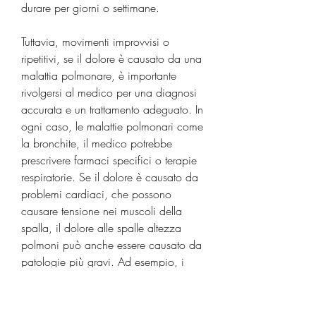
durare per giorni o settimane.
Tuttavia, movimenti improvvisi o 
ripetitivi, se il dolore è causato da una 
malattia polmonare, è importante 
rivolgersi al medico per una diagnosi 
accurata e un trattamento adeguato. In 
ogni caso, le malattie polmonari come 
la bronchite, il medico potrebbe 
prescrivere farmaci specifici o terapie 
respiratorie. Se il dolore è causato da 
problemi cardiaci, che possono 
causare tensione nei muscoli della 
spalla, il dolore alle spalle altezza 
polmoni può anche essere causato da 
patologie più gravi. Ad esempio, i 
rimedi più efficaci sono il riposo e il 
rilassamento muscolare. Si consiglia di 
evitare movimenti bruschi e ripetitivi, 