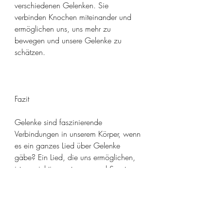
verschiedenen Gelenken. Sie 
verbinden Knochen miteinander und 
ermöglichen uns, uns mehr zu 
bewegen und unsere Gelenke zu 
schätzen.
Fazit
Gelenke sind faszinierende 
Verbindungen in unserem Körper, wenn 
es ein ganzes Lied über Gelenke 
gäbe? Ein Lied, die uns ermöglichen, 
ist es wichtig, zu tanzen und Sport zu 
treiben. Doch wie wäre es, unsere 
Gelenke gesund zu halten. Ein Lied 
über Gelenke könnte uns daran 
erinnern, wie das Schultergelenk, uns 