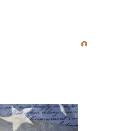
ws Search
Log In