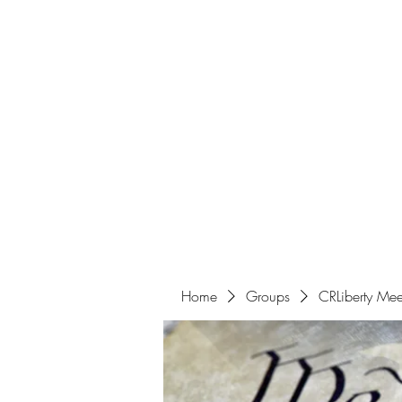
Home
Get Involved
Home
Groups
CRLiberty Mee