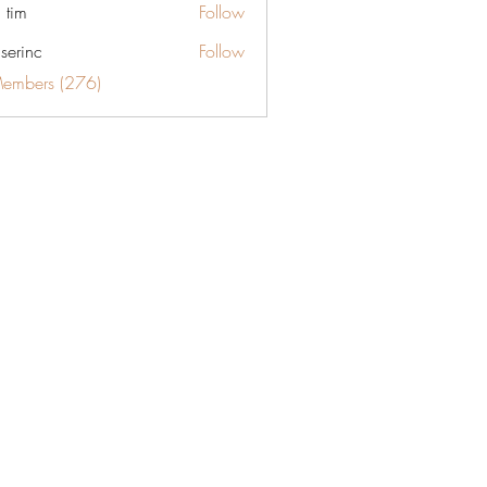
 tim
Follow
aserinc
Follow
c
Members (276)