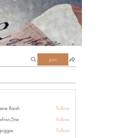
Join
lene Raish
Follow
6xhwc5ne
Follow
5ne
rpiggie
Follow
ie