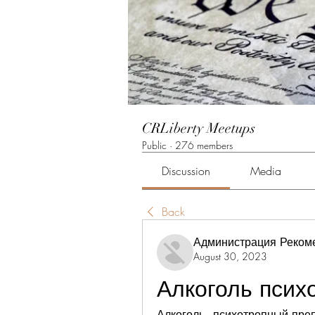
CRLiberty Meetups
Public
·
276 members
Discussion
Media
Back
Администрация Реком
August 30, 2023
Алкоголь псих
Алкоголь - психотропный пре