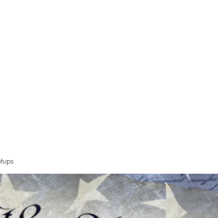
Declaration
Videos
Resources
Alt News Sources
Oregon Ne
tups