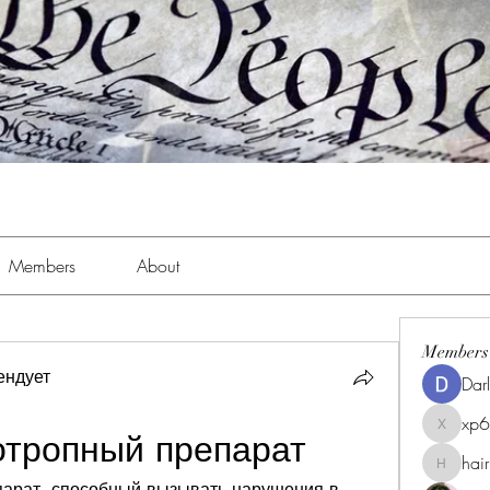
Members
About
Members
ендует
Dar
xp
xp6xhwc
отропный препарат
hai
hairpigg
парат, способный вызывать нарушения в 