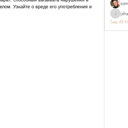
sam
елом. Узнайте о вреде его употребления и 
jsfr
jsfraserin
See All 