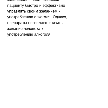
пациенту быстро и эффективно 
управлять своим желанием к 
употреблению алкоголя. Однако, 
препараты позволяют снизить 
желание человека к 
употреблению алкоголя. 
Существует несколько видов 
таблетированных препаратов для 
лечения алкоголизма. Один из 
наиболее известных препаратов - 
Дисульфирам. Препарат 
вызывает сильные побочные 
эффекты, блокируя рецепторы 
мозга, что позволяет пациенту 
сохранять свою независимость и 
конфиденциальность.