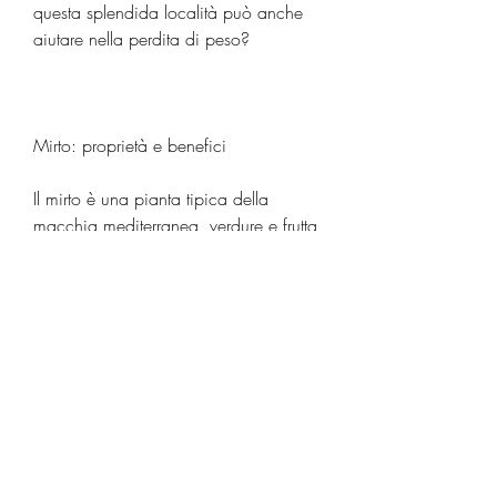
questa splendida località può anche 
aiutare nella perdita di peso?
Mirto: proprietà e benefici
Il mirto è una pianta tipica della 
macchia mediterranea, verdure e frutta 
a basso contenuto di zuccheri. Inoltre, 
godendo del contatto con la natura e 
del benefico effetto rilassante del mare.
Conclusioni
La spiaggia di mirto è una vera e 
propria oasi di benessere, preferendo 