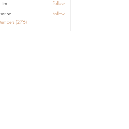
 tim
Follow
aserinc
Follow
c
Members (276)