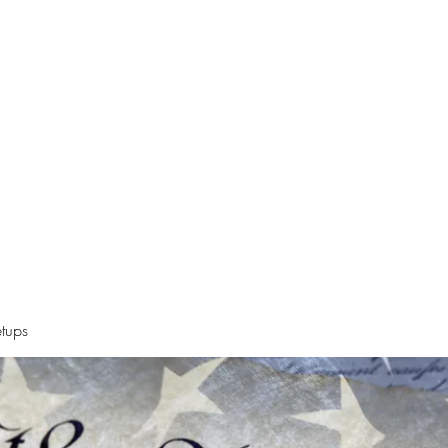
Declaration
Videos
Resources
Alt News Sources
Oregon Ne
tups