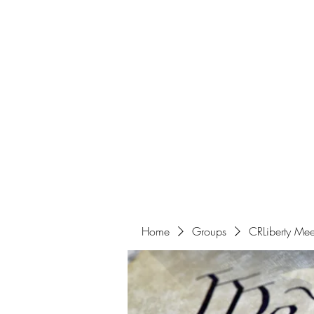
Home
Get Involved
Home
Groups
CRLiberty Mee