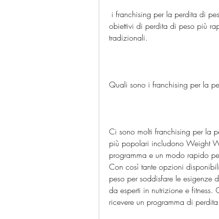
 i franchising per la perdita di peso possono aiutare le persone a raggiungere i loro 
obiettivi di perdita di peso più r
tradizionali.
Quali sono i franchising per la p
Ci sono molti franchising per la p
più popolari includono Weight Watc
programma e un modo rapido per ra
Con così tante opzioni disponibili
peso per soddisfare le esigenze d
da esperti in nutrizione e fitness. 
ricevere un programma di perdita 