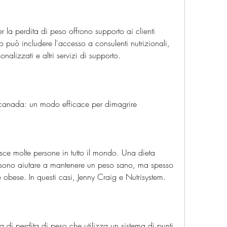
 la perdita di peso offrono supporto ai clienti 
 può includere l'accesso a consulenti nutrizionali, 
nalizzati e altri servizi di supporto.
g canada: un modo efficace per dimagrire
sce molte persone in tutto il mondo. Una dieta 
possono aiutare a mantenere un peso sano, ma spesso 
e obese. In questi casi, Jenny Craig e Nutrisystem.
i perdita di peso che utilizza un sistema di punti 