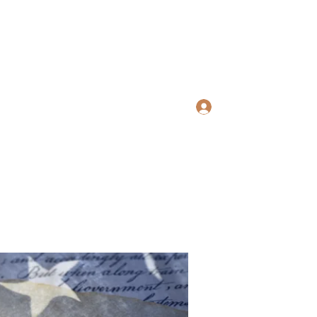
ws Search
Log In