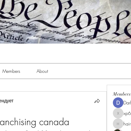
Members
About
Members
ендует
Dar
xp
xp6xhwc
franchising canada
hai
hairpigg