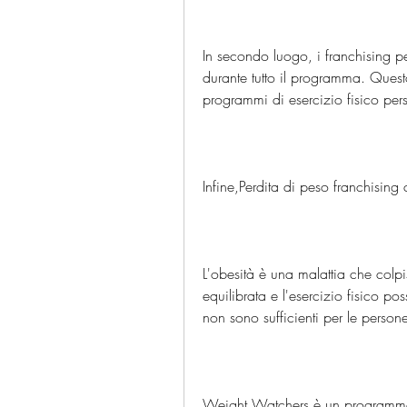
In secondo luogo, i franchising per
durante tutto il programma. Questo
programmi di esercizio fisico perso
Infine,Perdita di peso franchisin
L'obesità è una malattia che colpi
equilibrata e l'esercizio fisico 
non sono sufficienti per le person
Weight Watchers è un programma d