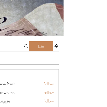
Join
lene Raish
Follow
6xhwc5ne
Follow
5ne
rpiggie
Follow
ie