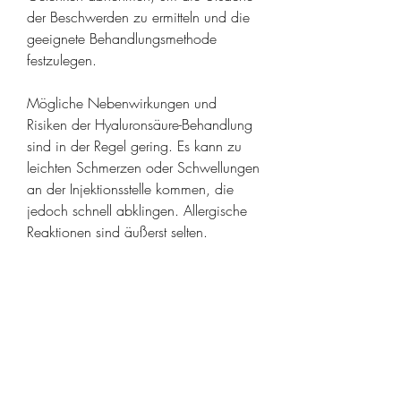
der Beschwerden zu ermitteln und die 
geeignete Behandlungsmethode 
festzulegen.
Mögliche Nebenwirkungen und 
Risiken der Hyaluronsäure-Behandlung 
sind in der Regel gering. Es kann zu 
leichten Schmerzen oder Schwellungen 
an der Injektionsstelle kommen, die 
jedoch schnell abklingen. Allergische 
Reaktionen sind äußerst selten. 
Dennoch sollten Personen mit 
bestehenden Allergien oder 
Hauterkrankungen dies vor der 
Behandlung mit ihrem Arzt besprechen.
Die Verwendung von Hyaluronsäure 
zur Behandlung von 