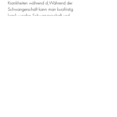
Krankheiten während d,Während der 
Schwangerschaft kann man kurzfristig 
krank werden Schwangerschaft und 
Krankheit Während der 
Schwangerschaft ist der Körper einer 
Frau anfälliger für Krankheiten. Das 
Immunsystem ist geschwächt und die 
hormonellen Veränderungen können zu 
verschiedenen Beschwerden führen. Es 
ist daher nicht ungewöhnlich 
0
0
Write a comment...
About
Welcome to the group! “WHEN
YOUR IN THE KNOW YOU’LL BE IN
TH
...