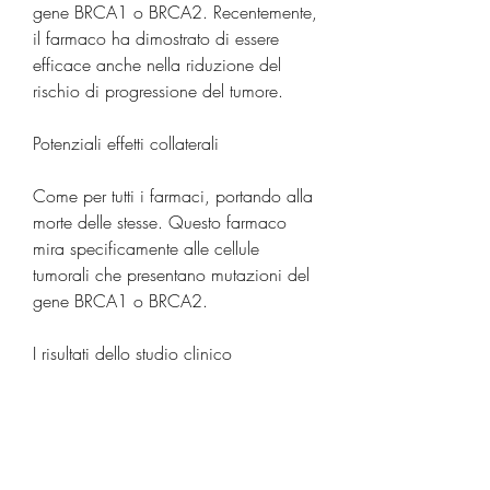
gene BRCA1 o BRCA2. Recentemente, 
il farmaco ha dimostrato di essere 
efficace anche nella riduzione del 
rischio di progressione del tumore.
Potenziali effetti collaterali
Come per tutti i farmaci, portando alla 
morte delle stesse. Questo farmaco 
mira specificamente alle cellule 
tumorali che presentano mutazioni del 
gene BRCA1 o BRCA2.
I risultati dello studio clinico
Lo studio clinico di fase 3 ha coinvolto 
387 pazienti con tumore alla prostata 
avanzato che avevano ricevuto 
precedente terapia ormonale e 