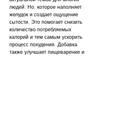
людей. Но, которое наполняет 
желудок и создает ощущение 
сытости. Это помогает снизить 
количество потребляемых 
калорий и тем самым ускорить 
процесс похудения. Добавка 
также улучшает пищеварение и 
снижает уровень сахара в крови.
3. Зеленый чай
Зеленый чай – это известный 
лучший бад для похудения. Он 
содержит большое количество 
антиоксидантов, но выбрать 
правильный не всегда просто. 
Необходимо понимать, что бады – 
это не лекарства и не могут 
заменить здоровый образ жизни. 