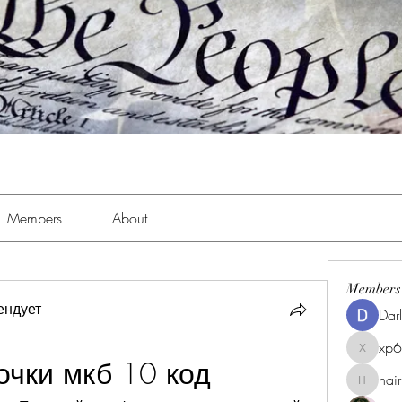
Members
About
Members
ендует
Dar
xp
xp6xhwc
очки мкб 10 код
hai
hairpigg