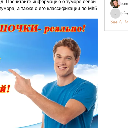
од. Прочитайте информацию о туморе левой 
sam
тумора, а также о его классификации по МКБ 
jsfr
jsfraserin
See All 