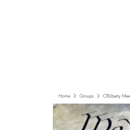
Home
Get Involved
Home
Groups
CRLiberty Mee