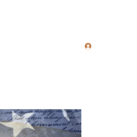
ws Search
Log In