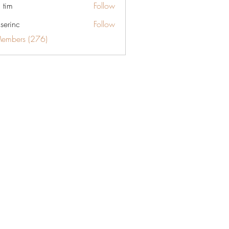
 tim
Follow
aserinc
Follow
c
Members (276)