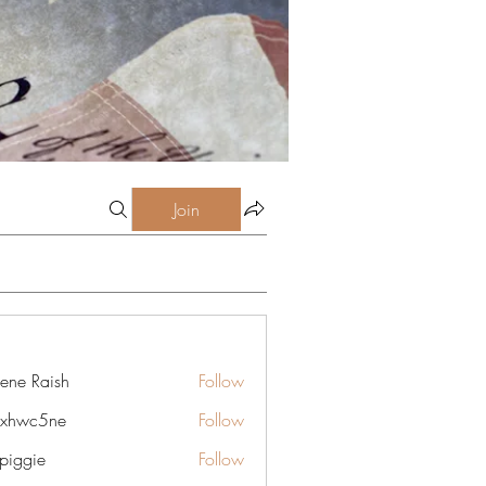
Join
lene Raish
Follow
6xhwc5ne
Follow
5ne
rpiggie
Follow
ie