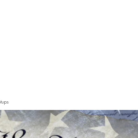
Declaration
Videos
Resources
Alt News Sources
Oregon Ne
tups