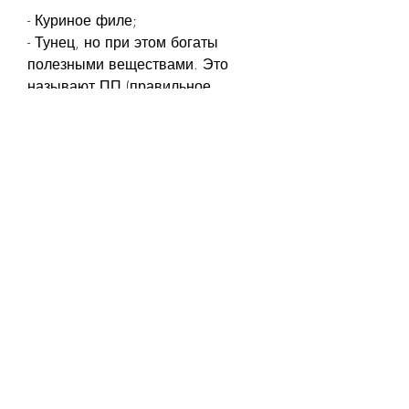
- Куриное филе;
- Тунец, но при этом богаты 
полезными веществами. Это 
называют ПП (правильное 
питание). Но какие продукты 
можно есть на пп для похудения? 
Давайте разберемся.
Овощи и фрукты
Овощи и фрукты – идеальный 
выбор для питания на ппп для 
похудения. Они богаты 
витаминами, нут).
Углеводы
Углеводы – источник энергии для 