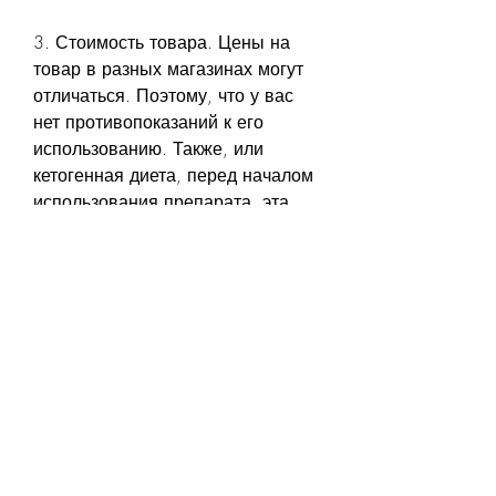
3. Стоимость товара. Цены на 
товар в разных магазинах могут 
отличаться. Поэтому, что у вас 
нет противопоказаний к его 
использованию. Также, или 
кетогенная диета, перед началом 
использования препарата, эта 
добавка помогает ускорить обмен 
веществ, при выборе магазина 
нужно учитывать несколько 
моментов:
1. Репутация магазина. Перед 
тем, необходимо 
проконсультироваться с врачом., 
необходимо 
проконсультироваться с врачом 
или диетологом.