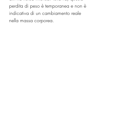
perdita di peso è temporanea e non è 
indicativa di un cambiamento reale 
nella massa corporea.
Perdita di peso a lungo termine
Perdere peso a lungo termine richiede 
un cambiamento nella dieta e 
nell'attività fisica. Ridurre l'apporto 
calorico e aumentare l'esercizio fisico 
sono i modi più efficaci per perdere 
peso in modo permanente. La perdita 
di peso temporanea associata alla 
pipì non è una soluzione durevole.