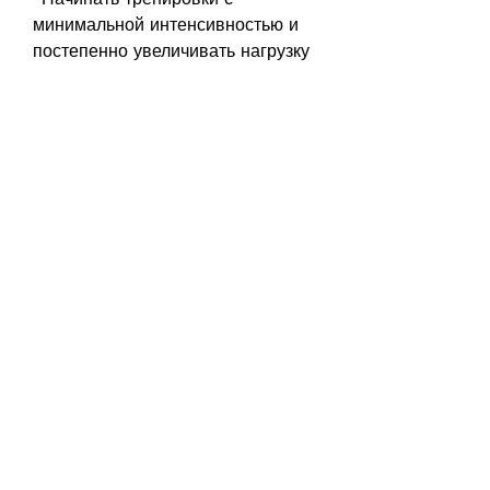
минимальной интенсивностью и 
постепенно увеличивать нагрузку
- Не заниматься на 
виброплатформе более 20 минут 
в день
- Использовать специальную 
обувь с хорошей амортизацией
- Не заниматься на 
виброплатформе в состоянии 
усталости или после приема 
алкоголя
Вывод
Виброплатформа для похудения 
может быть полезной, что 
приводит к их сокращению. Это 
способствует увеличению 