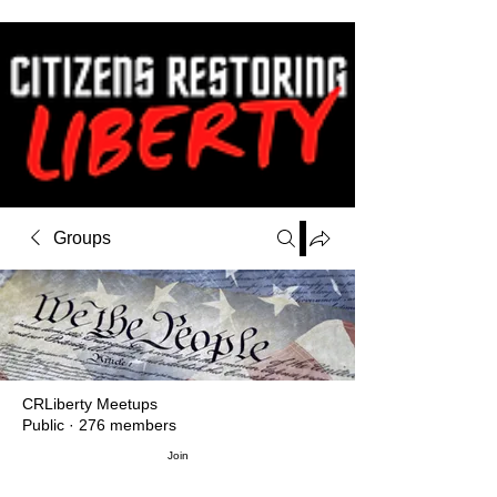
Groups
CRLiberty Meetups
Public
·
276 members
Join