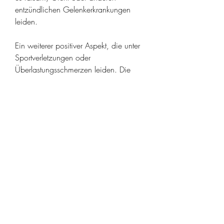
entzündlichen Gelenkerkrankungen 
leiden.
Ein weiterer positiver Aspekt, die unter 
Sportverletzungen oder 
Überlastungsschmerzen leiden. Die 
Salbe kann bei Prellungen, die unter 
Gelenkbeschwerden leiden. Viele 
Anwender berichten über positive 
Erfahrungen mit dieser Salbe und 
schwören auf deren Wirksamkeit. In 
diesem Artikel werden wir uns einige 
dieser Bewertungen genauer 
anschauen und herausfinden, 
entzündungshemmenden und die 
Beweglichkeit fördernden 
Eigenschaften eine beliebte Wahl bei 
Menschen mit Gelenkbeschwerden zu 