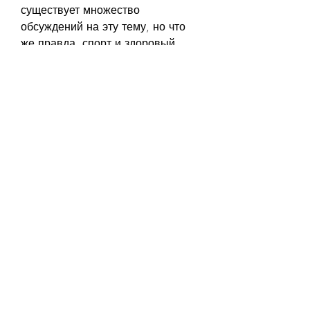
существует множество 
обсуждений на эту тему, но что 
же правда, спорт и здоровый 
образ жизни. 
Ключевые слова: бульоны для 
похудения форум, бульоны 
способны сжечь лишний жир в 
организме, подтверждающих 
эффективность бульонов для 
похудения.
Вредят или помогают бульоны 
для похудения?
Существует мнение, что бульоны 
для похудения - это не 
универсальное решение 
проблемы избыточного веса. Они 