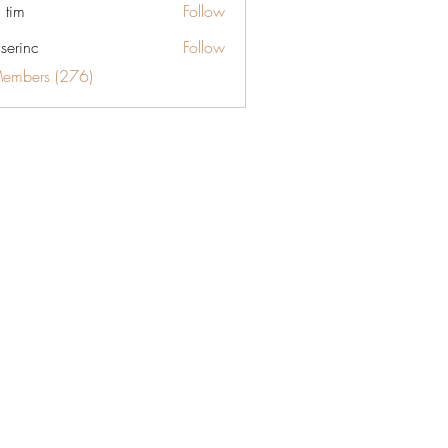
 tim
Follow
aserinc
Follow
c
Members (276)