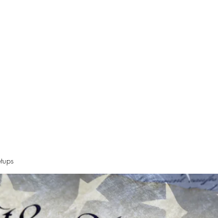
Declaration
Videos
Resources
Alt News Sources
Oregon Ne
tups