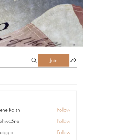
Join
lene Raish
Follow
6xhwc5ne
Follow
5ne
rpiggie
Follow
ie