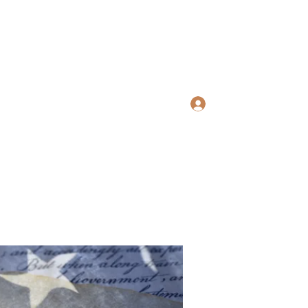
ws Search
Log In