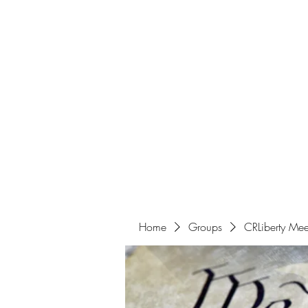
Home
Get Involved
Home
Groups
CRLiberty Mee