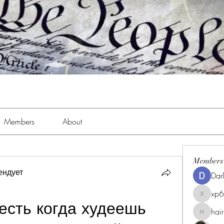
Members
About
Members
ендует
Dar
xp
xp6xhwc
есть когда худеешь
hai
hairpigg