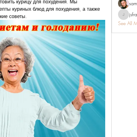
товить курицу для похудения. Мы 
sam
пты куриных блюд для похудения, а также 
jsfr
кие советы.
jsfraserin
See All 