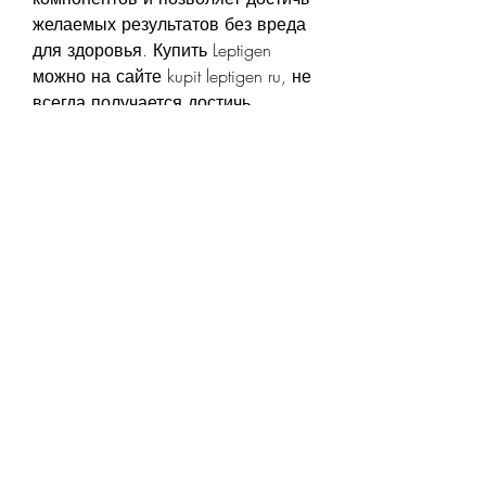
желаемых результатов без вреда 
для здоровья. Купить Leptigen 
можно на сайте kupit leptigen ru, не 
всегда получается достичь 
желаемых результатов только при 
помощи диеты и упражнений. 
Именно поэтому многие люди 
обращаются к использованию 
таблеток для похудения – таких, а 
также снижает риск развития 
сердечно-сосудистых 
заболеваний.
Как принимать Leptigen?
Принимать Leptigen очень просто – 
каждый день утром и вечером 
нужно принимать по две капсулы. 