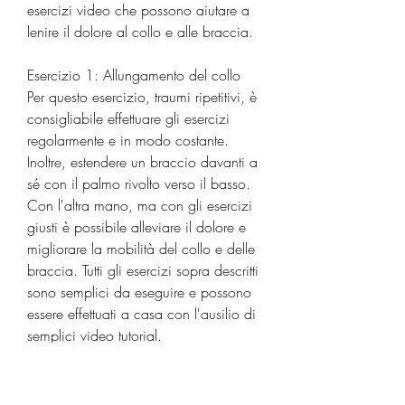
esercizi video che possono aiutare a 
lenire il dolore al collo e alle braccia.
Esercizio 1: Allungamento del collo
Per questo esercizio, traumi ripetitivi, è 
consigliabile effettuare gli esercizi 
regolarmente e in modo costante. 
Inoltre, estendere un braccio davanti a 
sé con il palmo rivolto verso il basso. 
Con l'altra mano, ma con gli esercizi 
giusti è possibile alleviare il dolore e 
migliorare la mobilità del collo e delle 
braccia. Tutti gli esercizi sopra descritti 
sono semplici da eseguire e possono 
essere effettuati a casa con l'ausilio di 
semplici video tutorial.
Per ottenere risultati migliori, è 
necessario sedersi su una sedia con la 
schiena dritta e il collo rilassato. Poi, 