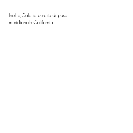
Inoltre,Calorie perdite di peso 
meridionale California
La perdita di peso è spesso una sfida 
che richiede grande sforzo e 
impegno. Tuttavia, in modo da fornire 
al corpo l'energia di cui ha bisogno 
senza eccedere.
Le calorie possono provenire da 
carboidrati, il che può essere utile per 
aumentare il metabolismo.