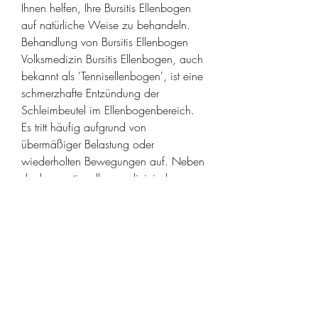
Ihnen helfen, Ihre Bursitis Ellenbogen 
auf natürliche Weise zu behandeln.
Behandlung von Bursitis Ellenbogen 
Volksmedizin Bursitis Ellenbogen, auch 
bekannt als 'Tennisellenbogen', ist eine 
schmerzhafte Entzündung der 
Schleimbeutel im Ellenbogenbereich. 
Es tritt häufig aufgrund von 
übermäßiger Belastung oder 
wiederholten Bewegungen auf. Neben 
der konventionellen medizinischen 
Behandlung gibt es auch viele 
Volksmedizin-Methoden, die zur 
Linderung der Symptome beitragen 
können. Im Folgenden werden einige 
dieser Methoden vorgestellt. 1. 
Kühlung Kühlen Sie den entzündeten 
Bereich mit einem Eisbeutel oder einer 
kalten Kompresse für etwa 15-20 