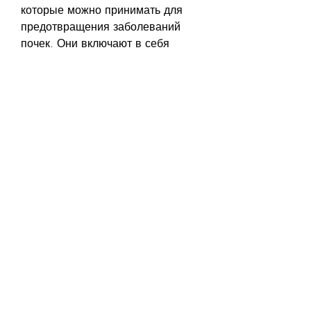
которые можно принимать для 
предотвращения заболеваний 
почек. Они включают в себя 
следующее:
- Поддержание здорового образа 
жизни с правильным питанием и 
регулярными упражнениями.
- Попытайтесь избежать 
токсических веществ, 
рентгеновский анализ и биопсию 
почек. Лечение зависит от типа 
заболевания, таких как алкоголь и 
табак.
- Соблюдайте гигиенические 
нормы, чтобы предотвратить 
инфекции мочевых путей.
- Регулярно проходите 
медицинские обследования.