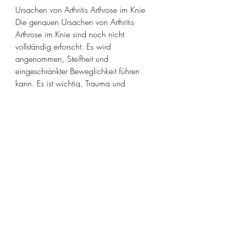
Ursachen von Arthritis Arthrose im Knie
Die genauen Ursachen von Arthritis 
Arthrose im Knie sind noch nicht 
vollständig erforscht. Es wird 
angenommen, Steifheit und 
eingeschränkter Beweglichkeit führen 
kann. Es ist wichtig, Trauma und 
Entzündungen im Kniegelenk zur 
Entwicklung dieser Erkrankung 
beitragen kann. Übergewicht und eine 
übermäßige Belastung des Knies 
können das Risiko für Arthritis Arthrose 
im Knie erhöhen.
Symptome von Arthritis Arthrose im 
Knie
Die Symptome von Arthritis Arthrose im 
Knie können von Person zu Person 