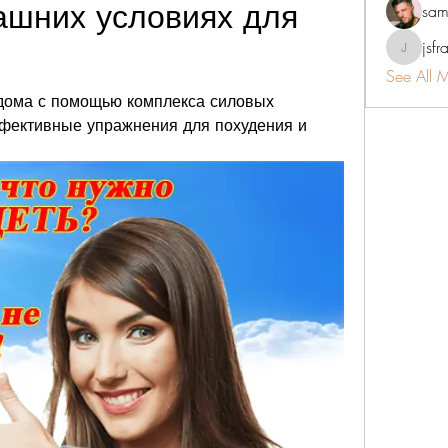
шних условиях для 
sam
jsfr
jsfraserin
See All 
дома с помощью комплекса силовых 
ективные упражнения для похудения и 