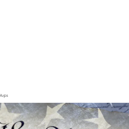
Declaration
Videos
Resources
Alt News Sources
Oregon Ne
tups