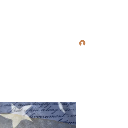
ws Search
Log In