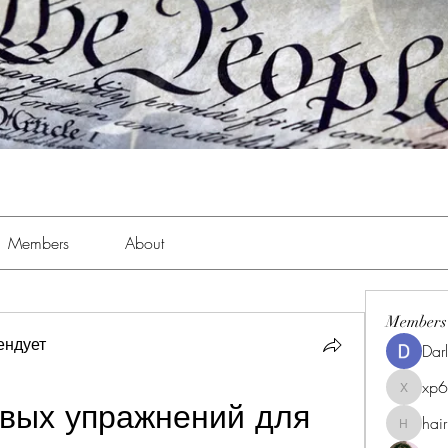
Members
About
Members
ендует
Dar
xp
xp6xhwc
вых упражнений для 
hai
hairpigg