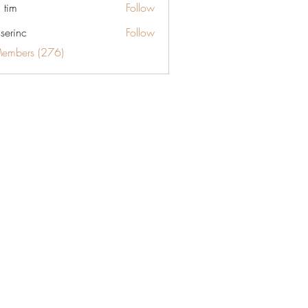
 tim
Follow
aserinc
Follow
c
Members (276)