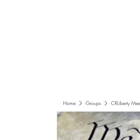
Home
Get Involved
Home
Groups
CRLiberty Mee