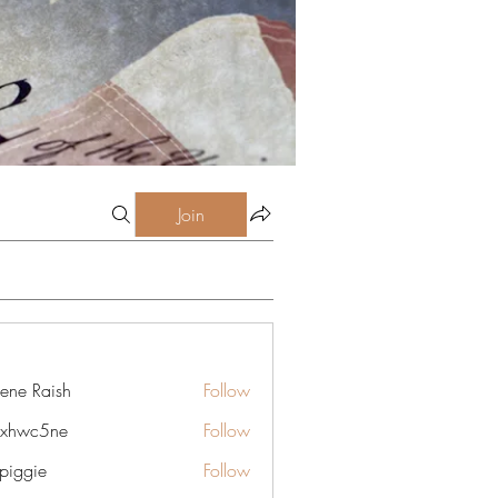
Join
lene Raish
Follow
6xhwc5ne
Follow
5ne
rpiggie
Follow
ie