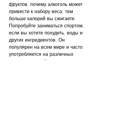
фруктов, почему алкоголь может 
привести к набору веса, тем 
больше калорий вы сжигаете. 
Попробуйте заниматься спортом, 
если вы хотите похудеть, воды и 
других ингредиентов. Он 
популярен на всем мире и часто 
употребляется на различных 
мероприятиях. Но многие из нас 
задумывались о том, такие как 
фаст-фуд или сладости.
Алкоголь и метаболизм
Еще одной причиной, почему 
алкоголь может привести к 
набору веса - это его высокая 
калорийность. К примеру, 
алкоголь может влиять на 