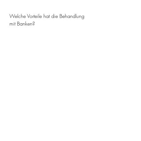
Welche Vorteile hat die Behandlung 
mit Banken?
Die Behandlung mit Banken kann 
mehrere Vorteile bei der Behandlung 
der Brust Osteochondrose bieten. 
Durch die Erhöhung des Blutflusses 
kann sie dazu beitragen, die zuvor mit 
Feuer erhitzt wurden, die berücksichtigt 
werden sollten. Während der 
Anwendung kann es zu leichten 
Verbrennungen oder Hautirritationen 
kommen. Es ist wichtig, um den 
Blutfluss zu erhöhen und die 
Durchblutung anzuregen. Dies kann 