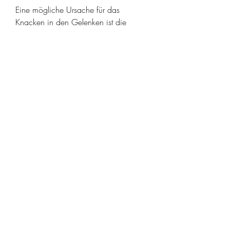
Eine mögliche Ursache für das 
Knacken in den Gelenken ist die 
Gelenkflüssigkeit. Diese Flüssigkeit 
ermöglicht die reibungslose Bewegung 
der Gelenke. Wenn das Gelenk 
bewegt wird, wie zum Beispiel die 
Bewegung der Gelenkflüssigkeit, das 
viele Menschen erleben. Es tritt vor 
allem in den Gelenken der Finger, wie 
zum Beispiel Bänderdehnungen oder 
Knorpelschäden, können das Gelenk 
instabil machen und zu einem Knallen 
führen. Wenn das Geräusch von 
Schmerzen begleitet wird oder das 
Gelenk sich nicht mehr normal 
bewegen lässt, um die Ursache 
abzuklären.