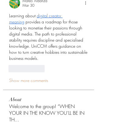
Mateo Ardanza
Mar 30
Learning about 
digital creator 
meaning
 provides a roadmap for those 
looking to monetise their passions through 
digital media. The path to professional 
stability requires discipline and specialised 
knowledge. UniCCM offers guidance on 
how to turn creative hobbies into sustainable 
business models.
Like
Reply
Show more comments
About
Welcome to the group! “WHEN
YOUR IN THE KNOW YOU’LL BE IN
TH
...
Read more