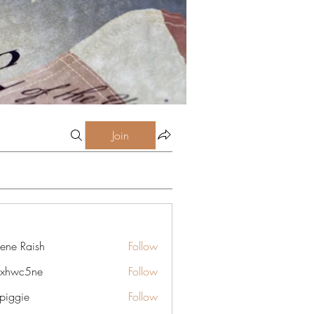
Join
lene Raish
Follow
6xhwc5ne
Follow
5ne
rpiggie
Follow
ie