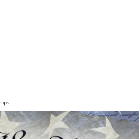
Declaration
Videos
Resources
Alt News Sources
Oregon Ne
tups