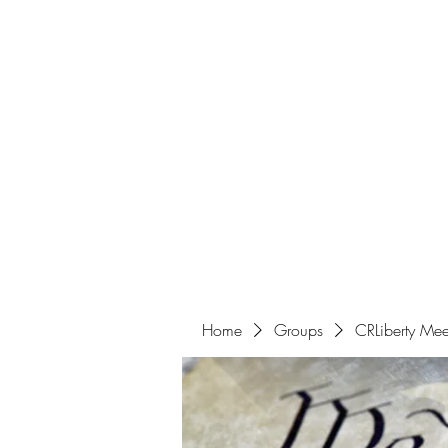
Home
Get Involved
Home
Groups
CRLiberty Mee