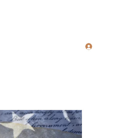
ws Search
Log In