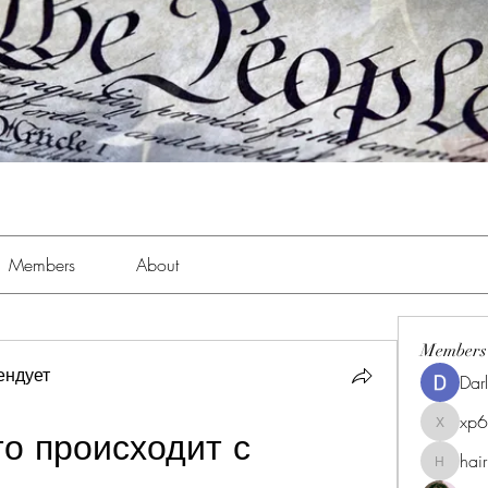
Members
About
Members
ендует
Dar
xp
xp6xhwc
о происходит с 
hai
hairpigg