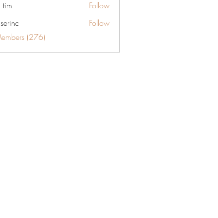
 tim
Follow
aserinc
Follow
c
Members (276)