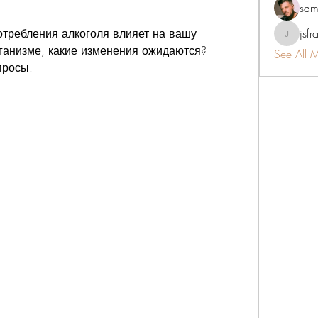
sam
отребления алкоголя влияет на вашу 
jsfr
jsfraserin
рганизме, какие изменения ожидаются? 
See All 
просы.