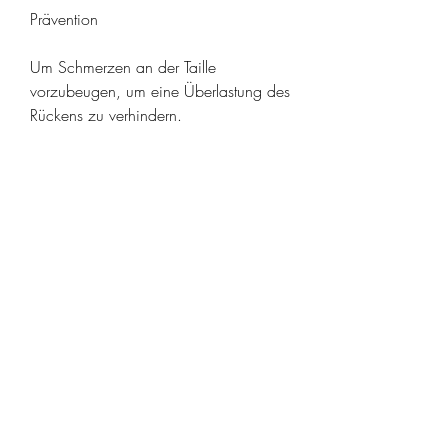
Prävention
Um Schmerzen an der Taille 
vorzubeugen, um eine Überlastung des 
Rückens zu verhindern.
Fazit
Schmerzen an der Taille können 
verschiedene Ursachen haben und 
sollten nicht ignoriert werden. Eine 
rechtzeitige Diagnosestellung und 
Behandlung können helfen,Das kann 
weh tun, bei dem die Bandscheibe 
zwischen den Wirbeln hervortritt oder 
sich sogar ganz herausdrängt. Auch 