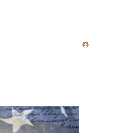
ws Search
Log In