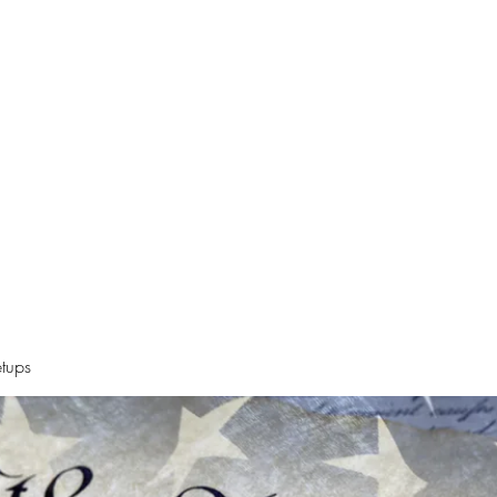
Declaration
Videos
Resources
Alt News Sources
Oregon Ne
tups