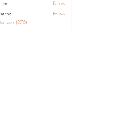
 tim
Follow
aserinc
Follow
c
Members (276)