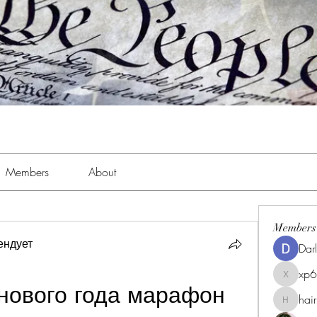
Members
About
Members
ендует
Dar
xp
xp6xhwc
нового года марафон
hai
hairpigg