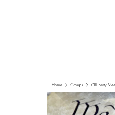
Home
Get Involved
Home
Groups
CRLiberty Mee