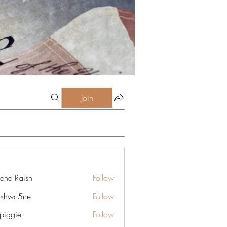
Join
lene Raish
Follow
6xhwc5ne
Follow
5ne
rpiggie
Follow
ie