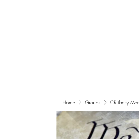
Home
Get Involved
Home
Groups
CRLiberty Mee