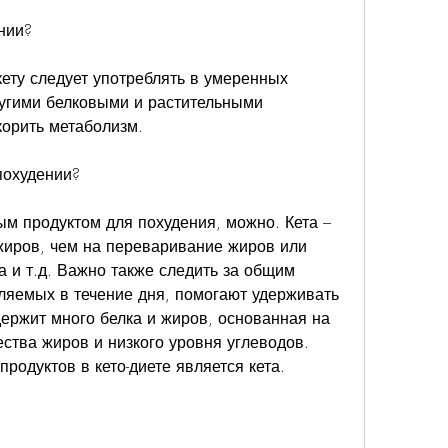
нии?
ету следует употреблять в умеренных 
ругими белковыми и растительными 
корить метаболизм.
похудении?
ым продуктом для похудения, можно. Кета – 
жиров, чем на переваривание жиров или 
а и т.д. Важно также следить за общим 
ляемых в течение дня, помогают удерживать 
держит много белка и жиров, основанная на 
ства жиров и низкого уровня углеводов. 
родуктов в кето-диете является кета.