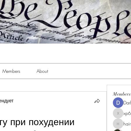
Members
About
Members
ендует
Dar
xp
xp6xhwc
ту при похудении
hai
hairpigg