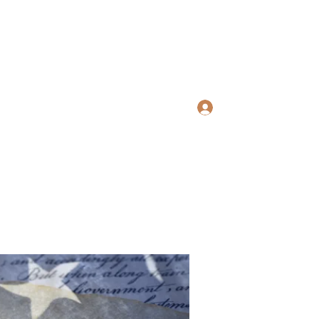
ws Search
Log In