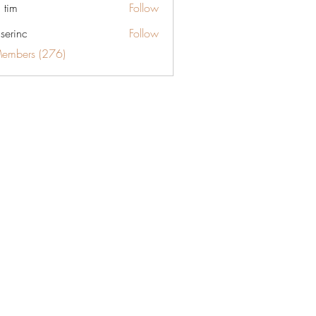
 tim
Follow
aserinc
Follow
c
Members (276)