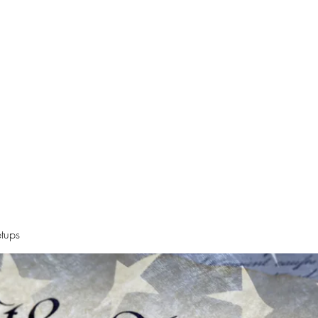
Declaration
Videos
Resources
Alt News Sources
Oregon Ne
tups