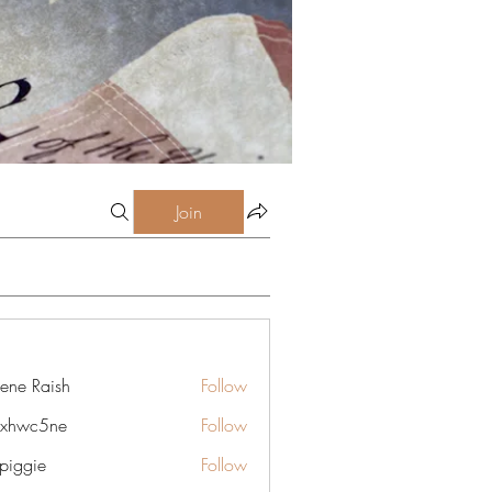
Join
lene Raish
Follow
6xhwc5ne
Follow
5ne
rpiggie
Follow
ie